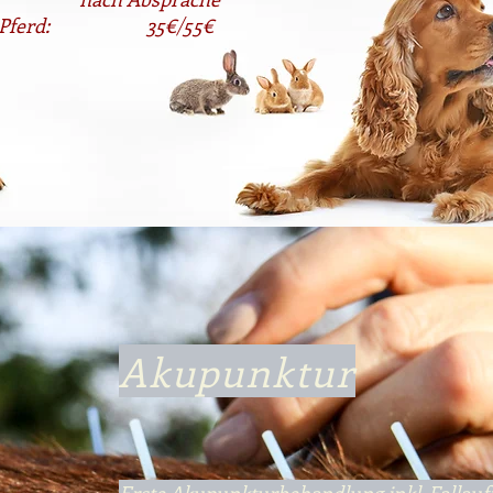
d / Pferd: 35€/55€
Akupunktur