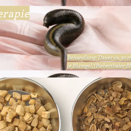
erapie
Behandlung: Dauer 
je Blutegel: (Biebertha