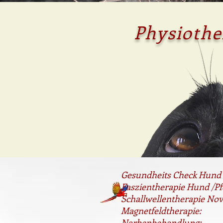
Physiothe
Gesundheits Check Hu
Faszientherapie Hu
Schallwellentherapi
Magnetfeldtherapi
Narbenbehandlung