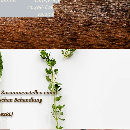
llaufnahme: ca. 65€-85€
a. 40€-60€
r: ca. 20 €
 Zusammenstellen
einer
ischen Behandlung
exkl.)