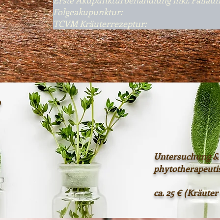
Erste Akupunkturbehandlung inkl. Fa
Folgeakupunktur: c
TCVM Kräuterrezeptu
e
Untersuchung &
phytotherapeut
ca. 25 €
(Kräuter 