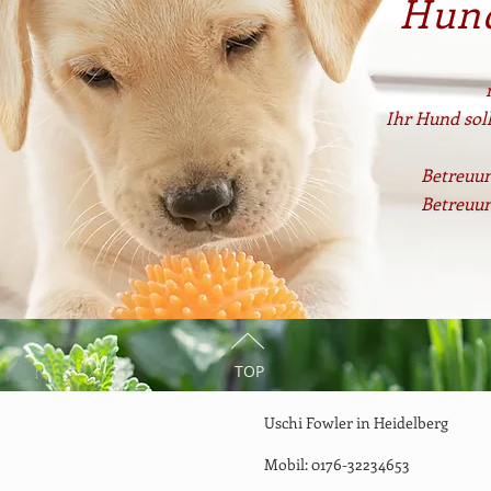
Hun
Ihr Hund sol
Betreu
Betreu
TOP
Uschi Fowler in Heidelberg
Mobil: 0176-32234653