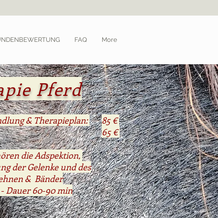
UNDENBEWERTUNG
FAQ
More
apie Pferd
ndlung & Therapieplan:
85 €
65 €
ören die Adspektion,
ng der Gelenke und des
ehnen
&
Bänder
 - Dauer 60-90 min