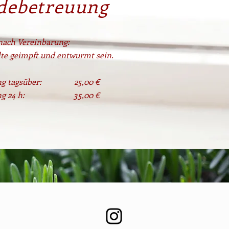
debetreuung
nach Vereinbarung:
lte geimpft und entwurmt sein.
ung tagsüber: 25,00 €
ung 24 h:
35,00 €