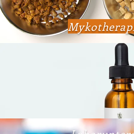
Mykotherap
Laborunter