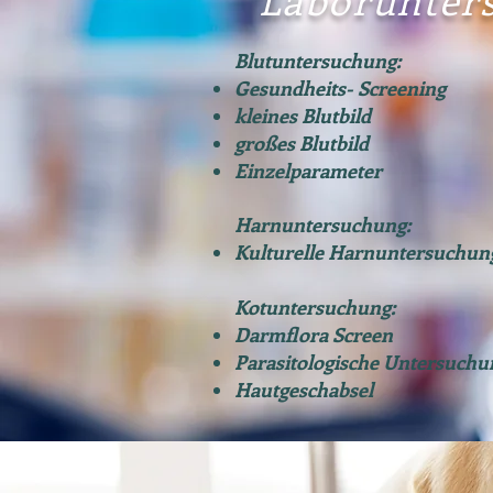
Blutuntersuchung:
Gesundheits- Screening
kleines Blutbild
großes Blutbild
Einzelparameter
Harnuntersuchung:
Kulturelle Harnuntersuchun
Kotuntersuchung:
Darmflora Screen
Parasitologische Untersuchu
Hautgeschabsel