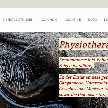
DIENSTLEISTUNGEN
COACHING
ABOUT ME
BLOG
K
Physiother
Erstanamnese inkl. Beha
Folgebehandlung:
Zu der Erstanamnese geh
Ganganalyse, Untersuchu
Gewebes inkl.
Muskeln,
S
sowie die Gelenkstestung