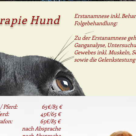
rapie Hund
Erstanamnese inkl. Beha
Folgebehandlung:
Zu der Erstanamnese geh
Ganganalyse, Untersuchu
Gewebes inkl.
Muskeln,
S
sowie die Gelenkstestung
nd / Pferd: 65€/85 €
nd /Pferd: 45€/65 €
e Novafon: 65€/85 €
e: nach Absprache
: nach Absprache