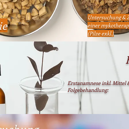
Untersuchung & 
ie
einer mykotherape
(Pilze exkl.)
Erstanamnese inkl. Mittel 
Folgebehan
suchung