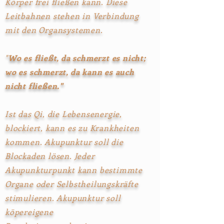
Körper frei fließen kann. Diese
Leitbahnen stehen in Verbindung
mit den Organsystemen.
"
Wo es fließt, da schmerzt es nicht;
wo es schmerzt, da kann es auch
nicht fließen."
Ist das Qi, die Lebensenergie,
blockiert, kann es zu Krankheiten
kommen. Akupunktur soll die
Blockaden lösen. Jeder
Akupunkturpunkt kann bestimmte
Organe oder Selbstheilungskräfte
stimulieren. Akupunktur soll
köpereigene