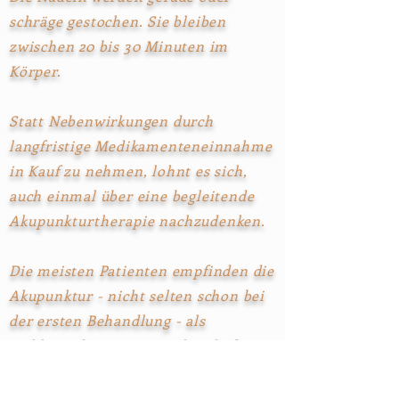
schräge gestochen. Sie bleiben
zwischen 20 bis 30 Minuten im
Körper.
Statt Nebenwirkungen durch
langfristige Medikamenteneinnahme
in Kauf zu nehmen, lohnt es sich,
auch einmal über eine begleitende
Akupunkturtherapie
nachzudenken.
Die meisten Patienten empfinden die
Akupunktur - nicht selten schon bei
der ersten Behandlung - als
wohltuend, entspannend und oft
verblüffend schnell wirksam.